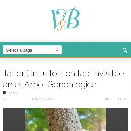
Taller Gratuito: Lealtad Invisible
en el Arbol Genealógico
■
Cursos
by
-
Feb 21, 2022
0
645