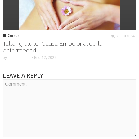
■
Cursos
0
648
Taller gratuito :Causa Emocional de la
enfermedad
by
-
Ene 12, 2022
LEAVE A REPLY