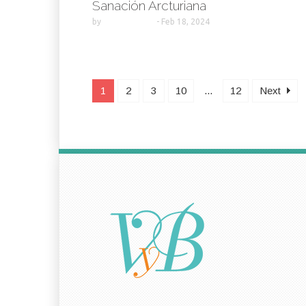
Sanación Arcturiana
by
-
Feb 18, 2024
1
2
3
10
...
12
Next