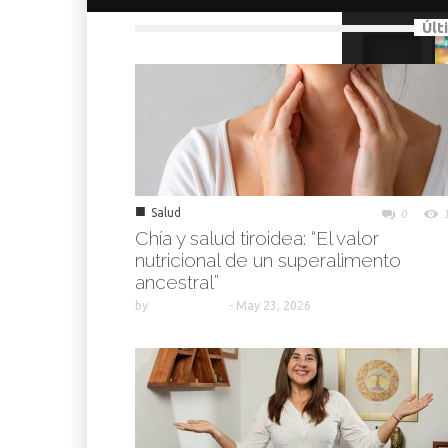
Últ
■
Salud
0
Chía y salud tiroidea: “El valor
nutricional de un superalimento
ancestral”
by
-
May 23, 2026