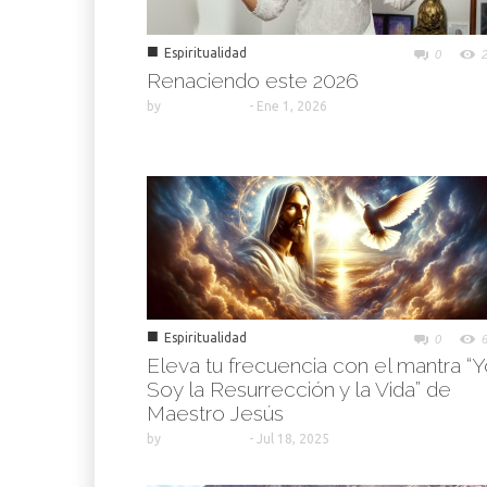
■
Espiritualidad
0
Renaciendo este 2026
by
-
Ene 1, 2026
■
Espiritualidad
0
Eleva tu frecuencia con el mantra “
Soy la Resurrección y la Vida” de
Maestro Jesús
by
-
Jul 18, 2025