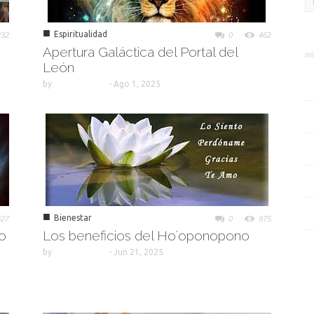
■
Espiritualidad
232
0
462
Apertura Galáctica del Portal del
León
by
-
Ago 1, 2025
■
Bienestar
627
0
975
Yo
Los beneficios del Hoʻoponopono
by
-
Jun 21, 2025