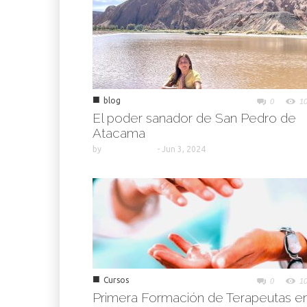
■
blog
0
1
El poder sanador de San Pedro de
Atacama
by
-
Jun 3, 2024
■
Cursos
0
1
Primera Formación de Terapeutas e