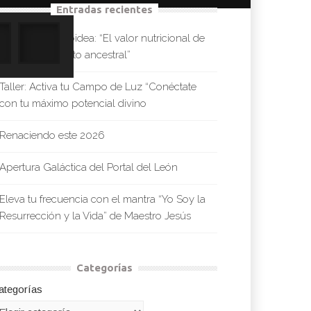
Entradas recientes
Chía y salud tiroidea: “El valor nutricional de
un superalimento ancestral”
Taller: Activa tu Campo de Luz “Conéctate
con tu máximo potencial divino
Renaciendo este 2026
Apertura Galáctica del Portal del León
Eleva tu frecuencia con el mantra “Yo Soy la
Resurrección y la Vida” de Maestro Jesús
Categorías
ategorías