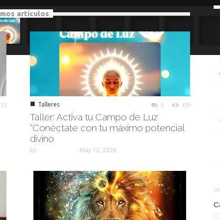
imos artículos
■
Talleres
113
0
119
Taller: Activa tu Campo de Luz
“Conéctate con tu máximo potencial
divino
by
-
May 12, 2026
C