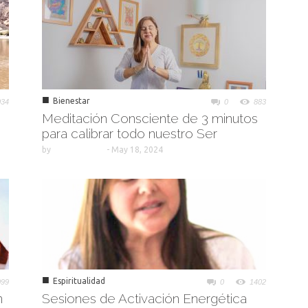
■
Bienestar
034
0
883
Meditación Consciente de 3 minutos
para calibrar todo nuestro Ser
by
-
May 18, 2024
■
Espiritualidad
099
0
1402
n
Sesiones de Activación Energética