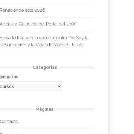
Renaciendo este 2026
Apertura Galáctica del Portal del León
Eleva tu frecuencia con el mantra “Yo Soy la
Resurrección y la Vida” de Maestro Jesús
Categorías
ategorías
 Gratuito: Lealtad Invisible
 Arbol Genealógico
s
by
-
Feb 21, 2022
Páginas
Contacto