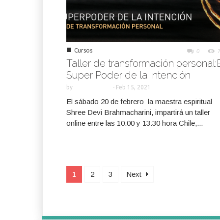
■
Cursos
0
Taller de transformación personal:
Super Poder de la Intención
by
-
Feb 15, 2021
El sábado 20 de febrero la maestra espiritual
Shree Devi Brahmacharini, impartirá un taller
online entre las 10:00 y 13:30 hora Chile,...
1
2
3
Next