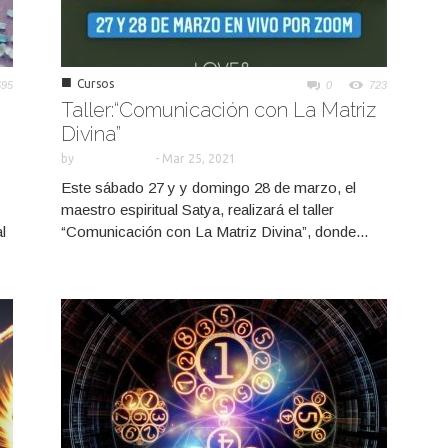
■
Cursos
695
0
723
Taller:“Comunicación con La Matriz
Divina”
by
-
Mar 25, 2021
Este sábado 27 y y domingo 28 de marzo, el
maestro espiritual Satya, realizará el taller
l
“Comunicación con La Matriz Divina”, donde...