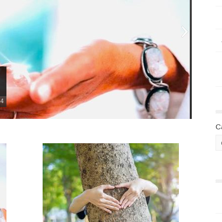
s
24
C
Taller
en el
■
Curso