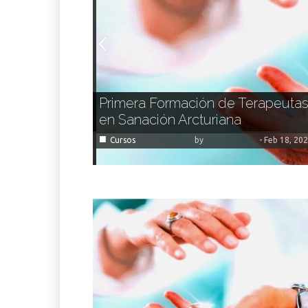
Primera Formación de Terapeuta
en Sanación Arcturiana
■
Cursos
by
-
Feb 18, 20