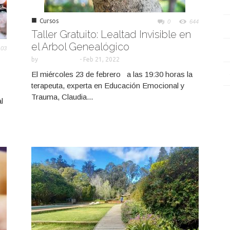
■
Cursos
0
644
Taller Gratuito: Lealtad Invisible en
el Arbol Genealógico
103
by
-
Feb 21, 2022
El miércoles 23 de febrero a las 19:30 horas la
terapeuta, experta en Educación Emocional y
Trauma, Claudia...
l