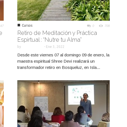
■
Cursos
647
0
708
e
Retiro de Meditación y Práctica
Espirtual : “Nutre tu Alma”
by
-
Ene 3, 2022
Desde este viernes 07 al domingo 09 de enero, la
maestra espiritual Shree Devi realizará un
transformador retiro en Bosqueluz, en Isla...