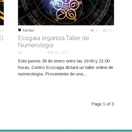
■
Cursos
700
0
727
El
Ecogaia organiza Taller de
Numerología
by
-
Ene 25, 2021
Este jueves 28 de enero entre las 19:00 y 21:00
horas, Centro Ecocagia dictará un taller online de
numerología. Proveniente de una...
Page 1 of 3