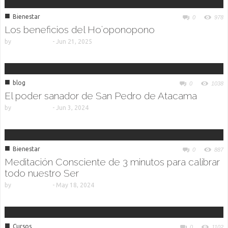
■
Bienestar
0
978
Los beneficios del Hoʻoponopono
by
-
Jun 21, 2025
■
blog
0
1038
El poder sanador de San Pedro de Atacama
by
-
Jun 3, 2024
■
Bienestar
0
887
Meditación Consciente de 3 minutos para calibrar
todo nuestro Ser
by
-
May 18, 2024
■
Cursos
0
1102