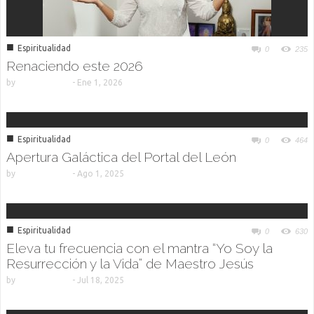
■
Espiritualidad
0
235
Renaciendo este 2026
by
-
Ene 1, 2026
■
Espiritualidad
0
464
Apertura Galáctica del Portal del León
by
-
Ago 1, 2025
■
Espiritualidad
0
630
Eleva tu frecuencia con el mantra “Yo Soy la
Resurrección y la Vida” de Maestro Jesús
by
-
Jul 18, 2025