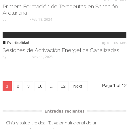
Primera Formación de Terapeutas en Sanación
Arcturiana
by
-
Feb 18, 2024
■
Espiritualidad
0
1405
Sesiones de Activación Energética Canalizadas
by
-
Nov 11, 2023
Page 1 of 12
1
2
3
10
...
12
Next
Entradas recientes
Chía y salud tiroidea: “El valor nutricional de un