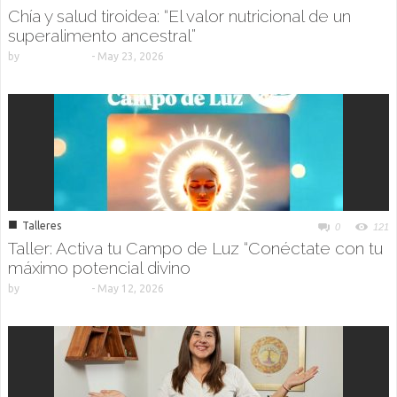
Chía y salud tiroidea: “El valor nutricional de un
superalimento ancestral”
by
-
May 23, 2026
■
Talleres
0
121
Taller: Activa tu Campo de Luz “Conéctate con tu
máximo potencial divino
by
-
May 12, 2026