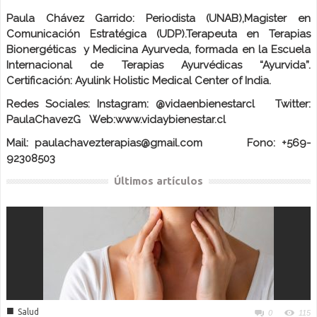
Paula Chávez Garrido: Periodista (UNAB),Magister en
Comunicación Estratégica (UDP).Terapeuta en Terapias
Bionergéticas y Medicina Ayurveda, formada en la Escuela
Internacional de Terapias Ayurvédicas “Ayurvida”.
Certificación: Ayulink Holistic Medical Center of India.
Redes Sociales: Instagram: @vidaenbienestarcl Twitter:
PaulaChavezG Web:www.vidaybienestar.cl
Mail: paulachavezterapias@gmail.com Fono: +569-
92308503
Últimos artículos
■
Salud
0
115