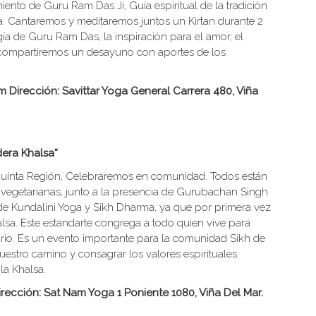
ento de Guru Ram Das Ji, Guía espiritual de la tradición
ga. Cantaremos y meditaremos juntos un Kirtan durante 2
ía de Guru Ram Das, la inspiración para el amor, el
ón compartiremos un desayuno con aportes de los
 Dirección: Savittar Yoga General Carrera 480, Viña
dera Khalsa“
 Quinta Región, Celebraremos en comunidad. Todos están
vegetarianas, junto a la presencia de Gurubachan Singh
de Kundalini Yoga y Sikh Dharma, ya que por primera vez
alsa. Este estandarte congrega a todo quien vive para
tario. Es un evento importante para la comunidad Sikh de
estro camino y consagrar los valores espirituales
la Khalsa.
irección: Sat Nam Yoga 1 Poniente 1080, Viña Del Mar.