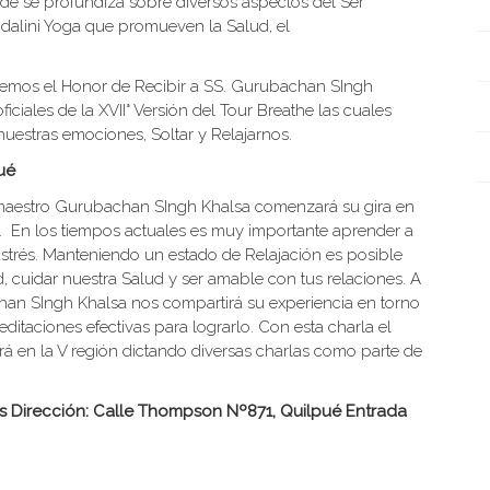
onde se profundiza sobre diversos aspectos del Ser
alini Yoga que promueven la Salud, el
nemos el Honor de Recibir a SS. Gurubachan SIngh
ciales de la XVII° Versión del Tour Breathe las cuales
nuestras emociones, Soltar y Relajarnos.
ué
 maestro Gurubachan SIngh Khalsa comenzará su gira en
”. En los tiempos actuales es muy importante aprender a
Estrés. Manteniendo un estado de Relajación es posible
, cuidar nuestra Salud y ser amable con tus relaciones. A
chan SIngh Khalsa nos compartirá su experiencia en torno
editaciones efectivas para lograrlo. Con esta charla el
drá en la V región dictando diversas charlas como parte de
as
Dirección: Calle Thompson Nº871, Quilpué
Entrada