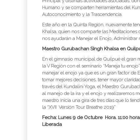
Principal y distintas actividades asociadas, d
Humano y se comparten herramientas del Kund
Autoconocimiento y la Trascendencia.
Este año en la Quinta Región, nuevamente te
Khalsa, quien nos comparte las Meditaciones ofi
nos ayudarán a Manejar el Enojo, Administrar 
Maestro Gurubachan SIngh Khalsa en Quilp
En el gimnasio municipal de Quilpué el gran
la V Región con el seminario “Maneja tu enojo
manejar el enojo ya que es un gran factor de 
tomar mejores decisiones, tener mayor claridad
través del Kundalini Yoga, el Maestro Guruba
al manejo de la ira y el enojo y realizaremos m
maestro inicia una gira de tres días que lo ten
la “XVII Versión Tour Breathe 2019”
Fecha: Lunes 9 de Octubre
Hora. 11:00 hor
Liberada