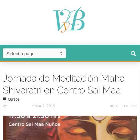
Jornada de Meditación Maha
Shivaratri en Centro Sai Maa
■
Cursos
by
-
Mar 2, 2019
0
1379