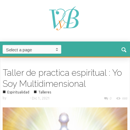
Taller de practica espiritual : Yo
Soy Multidimensional
■
■
Espiritualidad
Talleres
by
-
Dic 1, 2021
0
666