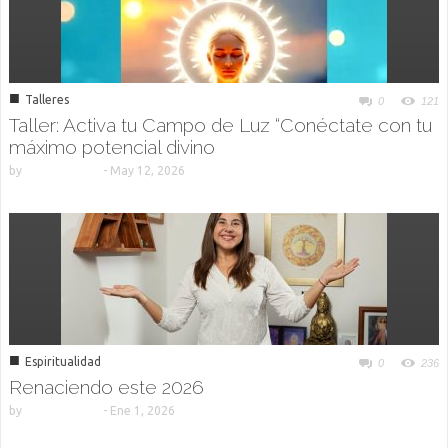
■
Talleres
0
121
Taller: Activa tu Campo de Luz “Conéctate con tu
máximo potencial divino
by
-
May 12, 2026
■
Espiritualidad
0
236
Renaciendo este 2026
by
-
Ene 1, 2026