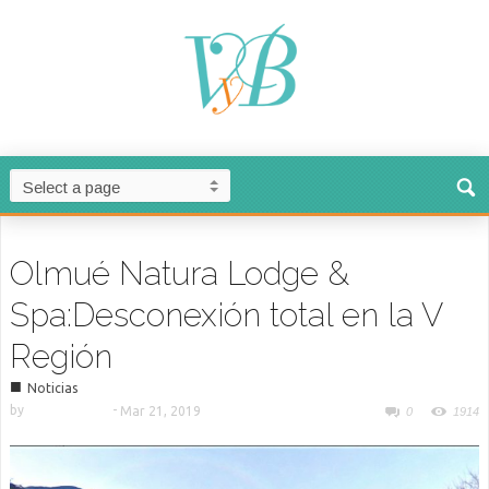
Olmué Natura Lodge &
Spa:Desconexión total en la V
Región
■
Noticias
by
-
Mar 21, 2019
0
1914