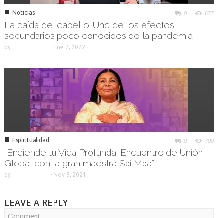
■
Noticias
0
677
La caída del cabello: Uno de los efectos
secundarios poco conocidos de la pandemia
by
-
Ene 7, 2022
■
Espiritualidad
0
700
“Enciende tu Vida Profunda: Encuentro de Unión
Global con la gran maestra Sai Maa”
by
-
Nov 5, 2021
LEAVE A REPLY